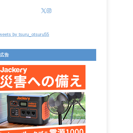
weets by tsuru_otsuru55
広告