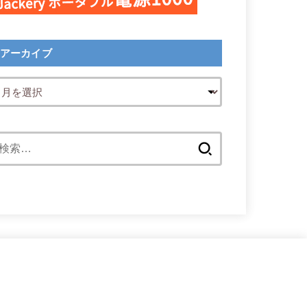
アーカイブ
検
索: