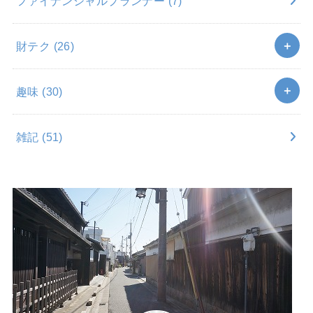
ファイナンシャルプランナー
(7)
財テク
(26)
趣味
(30)
雑記
(51)