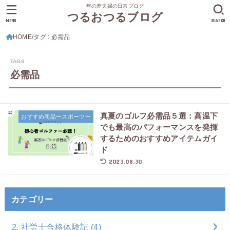
年の差夫婦の日常ブログ
つるおつるブログ
MENU
SEARCH
HOME
タグ : 必需品
必需品
真夏のゴルフ必需品５選：高温下
おすすめ商品〜スポーツ〜
でも最高のパフォーマンスを発揮
するためのおすすめアイテムガイ
ド
2023.08.30
カテゴリー
2. 社労士合格体験記
(4)