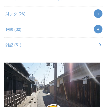
財テク
(26)
趣味
(30)
雑記
(51)