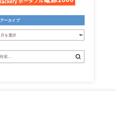
アーカイブ
検
索: