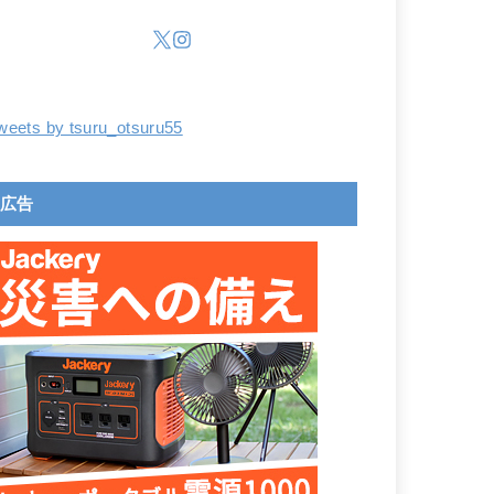
weets by tsuru_otsuru55
広告