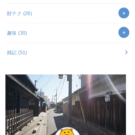
財テク
(26)
趣味
(30)
雑記
(51)