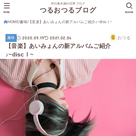
年の差夫婦の日常ブログ
つるおつるブログ
MENU
SEARCH
HOME
趣味
【音楽】あいみょんの新アルバムご紹介♪~discⅠ~
2020.09.19
2021.02.04
おつる
趣味
【音楽】あいみょんの新アルバムご紹介
♪~discⅠ~