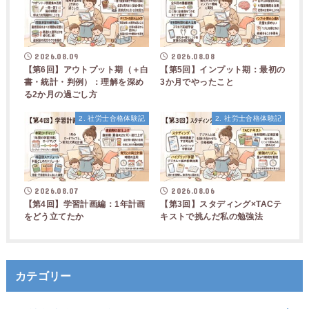
2026.08.09
2026.08.08
【第6回】アウトプット期（＋白
【第5回】インプット期：最初の
書・統計・判例）：理解を深め
3か月でやったこと
る2か月の過ごし方
2. 社労士合格体験記
2. 社労士合格体験記
2026.08.07
2026.08.06
【第4回】学習計画編：1年計画
【第3回】スタディング×TACテ
をどう立てたか
キストで挑んだ私の勉強法
カテゴリー