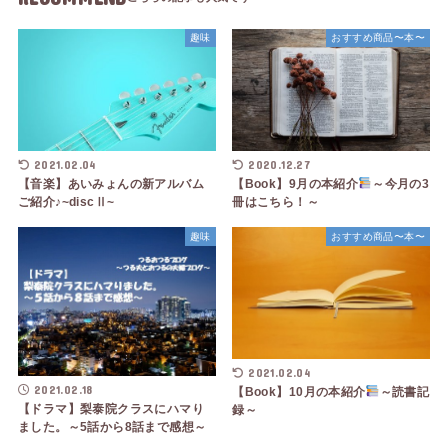
趣味
おすすめ商品〜本〜
2021.02.04
2020.12.27
【音楽】あいみょんの新アルバム
【Book】9月の本紹介
～今月の3
ご紹介♪~discⅡ~
冊はこちら！～
趣味
おすすめ商品〜本〜
2021.02.04
2021.02.18
【Book】10月の本紹介
～読書記
【ドラマ】梨泰院クラスにハマり
録～
ました。～5話から8話まで感想～