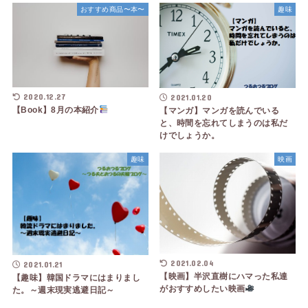
おすすめ商品〜本〜
趣味
2020.12.27
2021.01.20
【Book】8月の本紹介
【マンガ】マンガを読んでいる
と、時間を忘れてしまうのは私だ
けでしょうか。
趣味
映画
2021.02.04
2021.01.21
【映画】半沢直樹にハマった私達
【趣味】韓国ドラマにはまりまし
がおすすめしたい映画
た。～週末現実逃避日記～