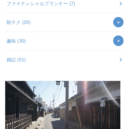
ファイナンシャルプランナー
(7)
財テク
(26)
趣味
(30)
雑記
(51)