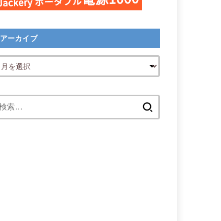
アーカイブ
検
索: