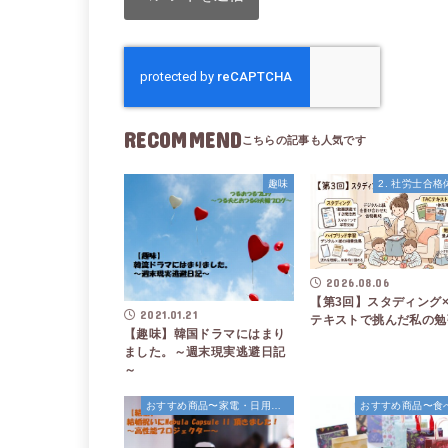
RECOMMEND
趣味
2. 社労士合
2026.08.06
【第3回】スタディング×
2021.01.21
テキストで挑んだ私の勉
【趣味】韓国ドラマにはまり
ました。～週末現実逃避日記
～
おすすめ商品〜家電・日用品〜
おすすめ商品〜食