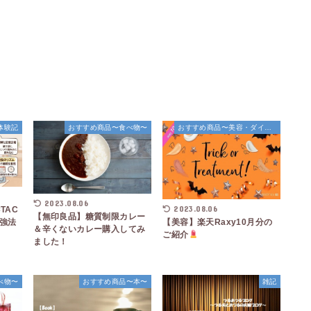
格体験記
おすすめ商品〜食べ物〜
おすすめ商品〜美容・ダイエット〜
2023.08.06
2023.08.06
TAC
【無印良品】糖質制限カレー
強法
【美容】楽天Raxy10月分の
＆辛くないカレー購入してみ
ご紹介
ました！
べ物〜
おすすめ商品〜本〜
雑記