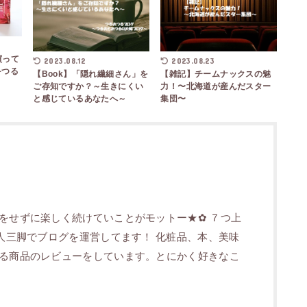
買って
2023.08.12
2023.08.23
~つる
【Book】「隠れ繊細さん」を
【雑記】チームナックスの魅
ご存知ですか？～生きにくい
力！〜北海道が産んだスター
と感じているあなたへ～
集団〜
をせずに楽しく続けていことがモットー★✿ ７つ上
二人三脚でブログを運営してます！ 化粧品、本、美味
る商品のレビューをしています。とにかく好きなこ