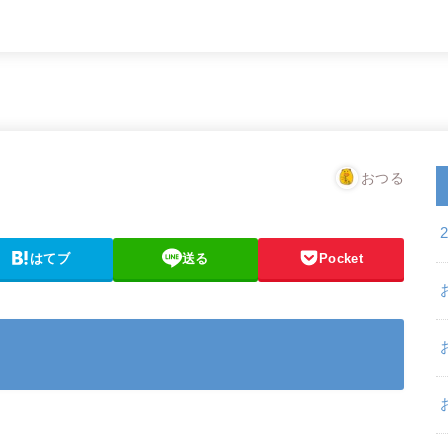
おつる
はてブ
送る
Pocket