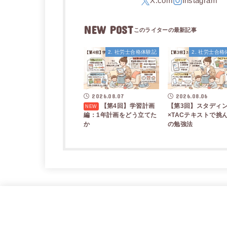
NEW POST
2. 社労士合格体験記
2. 社労士合
2026.08.07
2026.08.06
【第4回】学習計画
【第3回】スタディ
編：1年計画をどう立てた
×TACテキストで挑
か
の勉強法