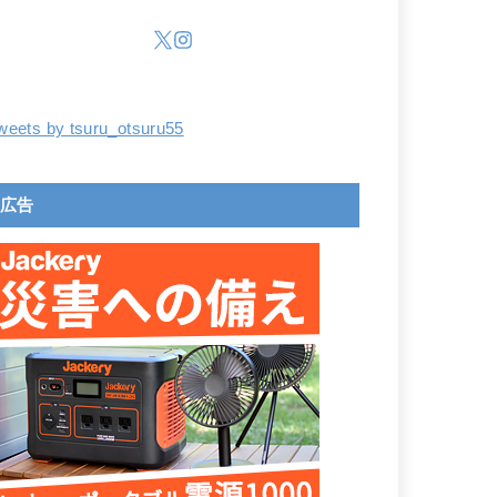
weets by tsuru_otsuru55
広告