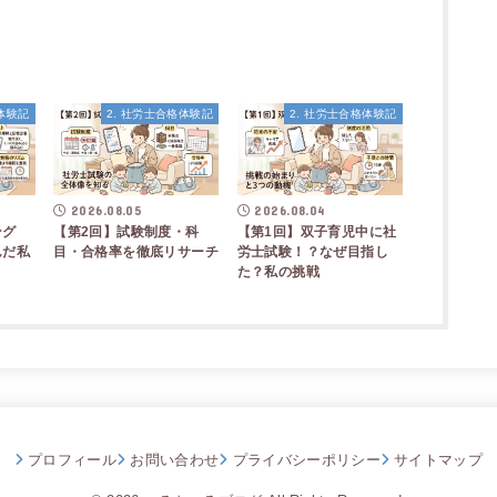
格体験記
2. 社労士合格体験記
2. 社労士合格体験記
2026.08.05
2026.08.04
ング
【第2回】試験制度・科
【第1回】双子育児中に社
んだ私
目・合格率を徹底リサーチ
労士試験！？なぜ目指し
た？私の挑戦
プロフィール
お問い合わせ
プライバシーポリシー
サイトマップ