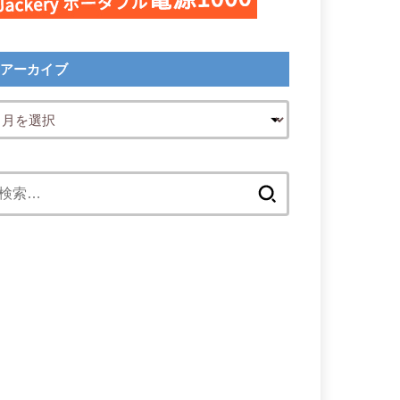
アーカイブ
検
索: