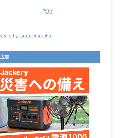
weets by tsuru_otsuru55
広告