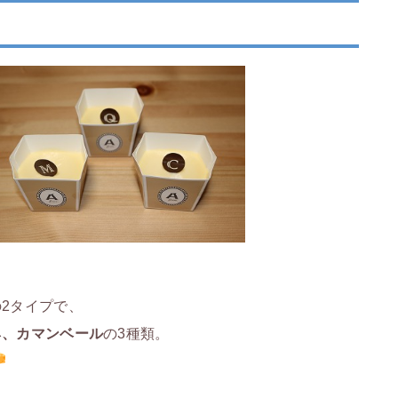
の2タイプで、
ネ、
カマンベール
の3種類。