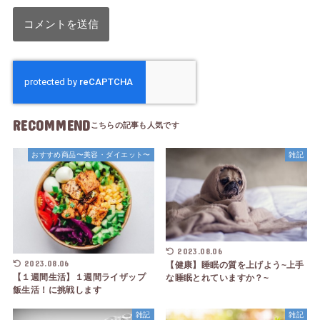
RECOMMEND
おすすめ商品〜美容・ダイエット〜
雑記
2023.08.06
2023.08.06
【健康】睡眠の質を上げよう~上手
【１週間生活】１週間ライザップ
な睡眠とれていますか？~
飯生活！に挑戦します
雑記
雑記