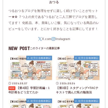
おつる
つるおつるブログを無理をせずに楽しく続けていことがモット
ー★✿ ７つ上の夫である”つるお”と二人三脚でブログを運営し
てます！ 化粧品、本、美味しいご飯、気になっている商品のレ
ビューをしています。とにかく好きなことを記事にしてます！
NEW POST
2. 社労士合格体験記
2. 社労士合格体験記
2026.08.07
2026.08.06
【第4回】学習計画編：1
【第3回】スタディング×TACテ
年計画をどう立てたか
キストで挑んだ私の勉強法
2. 社労士合格体験記
2. 社労士合格体験記