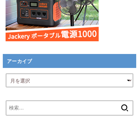
アーカイブ
検
索: