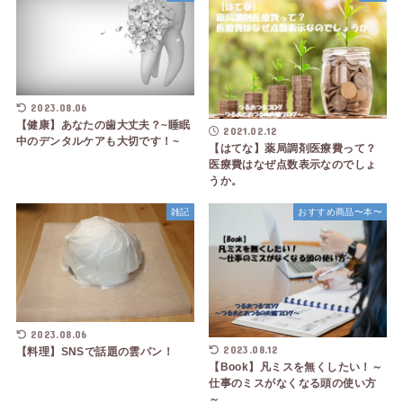
2023.08.06
【健康】あなたの歯大丈夫？~睡眠
2021.02.12
中のデンタルケアも大切です！~
【はてな】薬局調剤医療費って？
医療費はなぜ点数表示なのでしょ
うか。
雑記
おすすめ商品〜本〜
2023.08.06
2023.08.12
【料理】SNSで話題の雲パン！
【Book】凡ミスを無くしたい！～
仕事のミスがなくなる頭の使い方
～