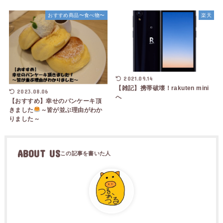
おすすめ商品〜食べ物〜
楽天
2021.09.14
【雑記】携帯破壊！rakuten mini
2023.08.06
へ
【おすすめ】幸せのパンケーキ頂
きました
～皆が並ぶ理由がわか
りました～
ABOUT US