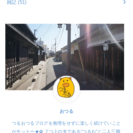
雑記
(51)
おつる
つるおつるブログを無理をせずに楽しく続けていこと
がモットー★✿ ７つ上の夫である”つるお”と二人三脚