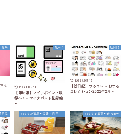
趣味
節約術
絵日記
2021.05.15
アル
【絵日記】つるコレ ～おつる
2021.09.14
コレクション2021年2月～
【節約術】マイナポイント取
得へ！～マイナポント登録編
～
絵日記
おすすめ商品〜家電・日用品〜
おすすめ商品〜食べ物〜