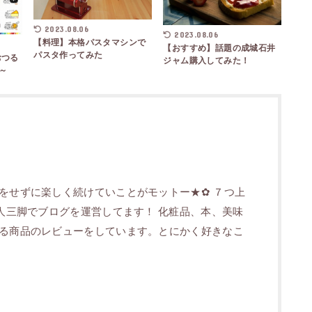
2023.08.06
2023.08.06
【料理】本格パスタマシンで
【おすすめ】話題の成城石井
パスタ作ってみた
おつる
ジャム購入してみた！
月～
をせずに楽しく続けていことがモットー★✿ ７つ上
二人三脚でブログを運営してます！ 化粧品、本、美味
る商品のレビューをしています。とにかく好きなこ