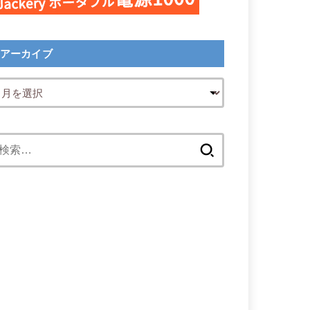
アーカイブ
検
索: