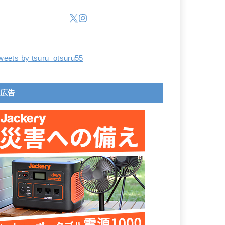
weets by tsuru_otsuru55
広告