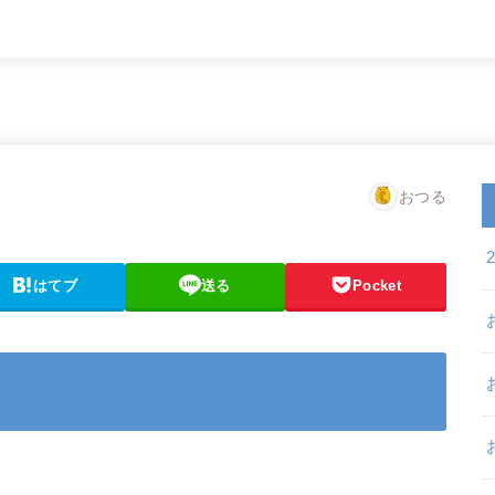
おつる
はてブ
送る
Pocket