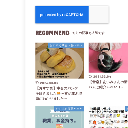
RECOMMEND
おすすめ商品〜食べ物〜
2021.02.04
【音楽】あいみょんの新
2023.08.06
バムご紹介♪~discⅠ~
【おすすめ】幸せのパンケー
キ頂きました
～皆が並ぶ理
由がわかりました～
おすすめ商品〜本〜