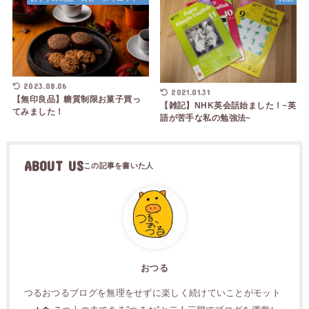
2023.08.06
2021.01.31
【無印良品】糖質制限お菓子買っ
【雑記】NHK英会話始ました！~英
てみました！
語が苦手な私の勉強法~
ABOUT US
おつる
つるおつるブログを無理をせずに楽しく続けていことがモット