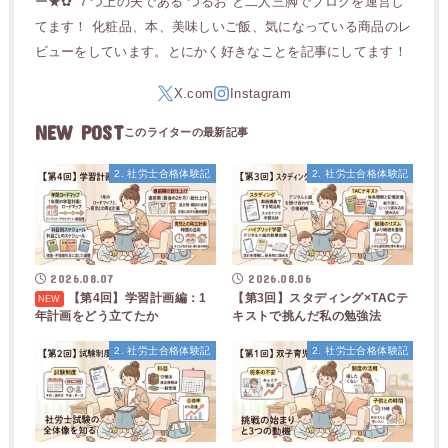
ー★✿ ７つ上の夫である”つるお”と二人三脚でブログを運営し
てます！ 化粧品、本、美味しいご飯、気になっている商品のレ
ビューをしています。とにかく好きなことを記事にしてます！
NEW POST
2. 社労士合格体験記
2. 社労士合格体験記
2026.08.07
2026.08.06
【第4回】学習計画編：1
【第3回】スタディング×TACテ
年計画をどう立てたか
キストで挑んだ私の勉強法
2. 社労士合格体験記
2. 社労士合格体験記