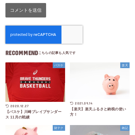
RECOMMEND
バスケ
楽天
2021.09.14
2020.12.27
【楽天】楽天ふるさと納税の使い
【バスケ】川崎ブレイブサンダー
方！
ス 11月の戦績
財テク
雑記