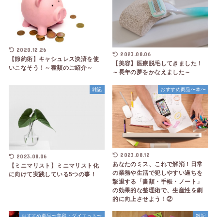
2020.12.26
2023.08.06
【節約術】キャシュレス決済を使
【美容】医療脱毛してきました！
いこなそう！～種類のご紹介～
～長年の夢をかなえました～
雑記
おすすめ商品〜本〜
2023.08.12
2023.08.06
あなたのミス、これで解消！日常
【ミニマリスト】ミニマリスト化
の業務や生活で犯しやすい過ちを
に向けて実践している5つの事！
撃退する「書類・手帳・ノート」
の効果的な整理術で、生産性を劇
的に向上させよう！②
おすすめ商品〜美容・ダイエット〜
雑記