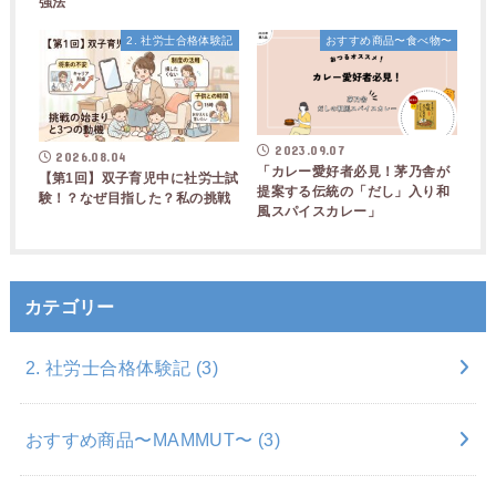
強法
2. 社労士合格体験記
おすすめ商品〜食べ物〜
2023.09.07
2026.08.04
「カレー愛好者必見！茅乃舎が
【第1回】双子育児中に社労士試
提案する伝統の「だし」入り和
験！？なぜ目指した？私の挑戦
風スパイスカレー」
カテゴリー
2. 社労士合格体験記
(3)
おすすめ商品〜MAMMUT〜
(3)