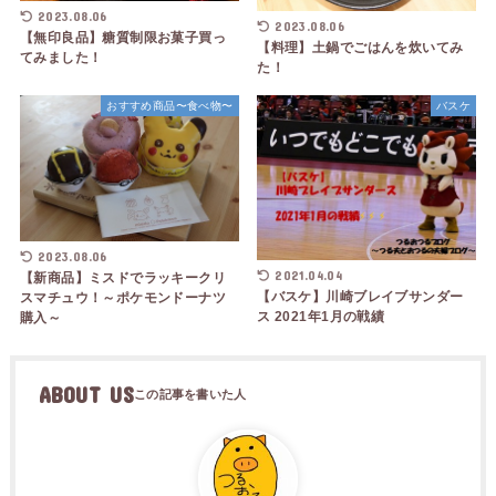
2023.08.06
2023.08.06
【無印良品】糖質制限お菓子買っ
【料理】土鍋でごはんを炊いてみ
てみました！
た！
おすすめ商品〜食べ物〜
バスケ
2023.08.06
2021.04.04
【新商品】ミスドでラッキークリ
【バスケ】川崎ブレイブサンダー
スマチュウ！～ポケモンドーナツ
ス 2021年1月の戦績
購入～
ABOUT US