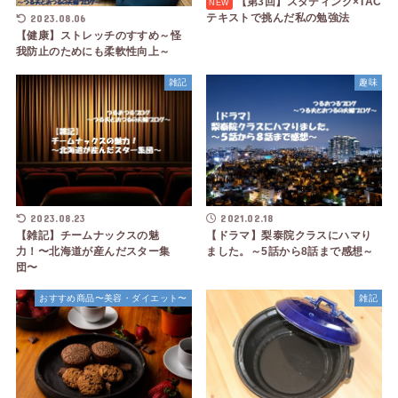
【第3回】スタディング×TAC
テキストで挑んだ私の勉強法
2023.08.06
【健康】ストレッチのすすめ～怪
我防止のためにも柔軟性向上～
雑記
趣味
2023.08.23
2021.02.18
【雑記】チームナックスの魅
【ドラマ】梨泰院クラスにハマり
力！〜北海道が産んだスター集
ました。～5話から8話まで感想～
団〜
おすすめ商品〜美容・ダイエット〜
雑記