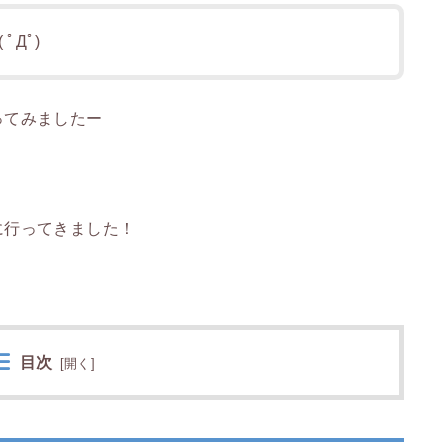
ﾟДﾟ)
ってみましたー
に行ってきました！
目次
[
開く
]