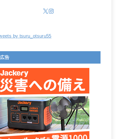
weets by tsuru_otsuru55
広告