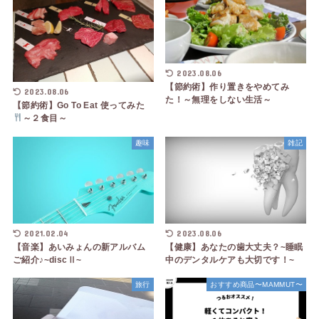
2023.08.06
【節約術】作り置きをやめてみ
2023.08.06
た！～無理をしない生活～
【節約術】Go To Eat 使ってみた
～２食目～
趣味
雑記
2021.02.04
2023.08.06
【音楽】あいみょんの新アルバム
【健康】あなたの歯大丈夫？~睡眠
ご紹介♪~discⅡ~
中のデンタルケアも大切です！~
旅行
おすすめ商品〜MAMMUT〜