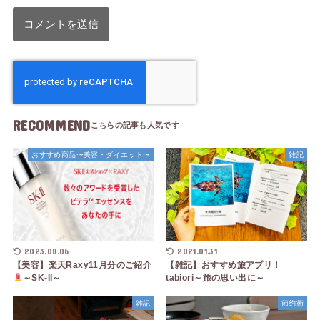
RECOMMEND
おすすめ商品〜美容・ダイエット〜
雑記
2023.08.06
2021.01.31
【美容】楽天Raxy11月分のご紹介
【雑記】おすすめ旅アプリ！
～SK-II～
tabiori～旅の思い出に～
雑記
節約術