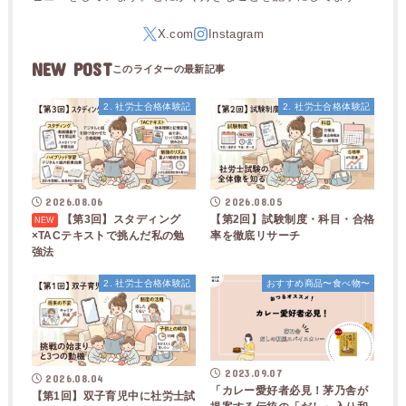
NEW POST
2. 社労士合格体験記
2. 社労士合格体験記
2026.08.06
2026.08.05
【第3回】スタディング
【第2回】試験制度・科目・合格
×TACテキストで挑んだ私の勉
率を徹底リサーチ
強法
2. 社労士合格体験記
おすすめ商品〜食べ物〜
2023.09.07
2026.08.04
「カレー愛好者必見！茅乃舎が
【第1回】双子育児中に社労士試