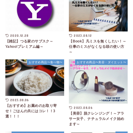
2020.12.28
2023.08.12
【雑記】つる家のサブスク～
【Book】凡ミスを無くしたい！～
Yahoo!プレミアム編～
仕事のミスがなくなる頭の使い方
～
おすすめ商品〜食べ物〜
おすすめ商品〜美容・ダイエット〜
2023.08.06
【おすすめ】お薦めのお取り寄
2023.08.06
せ！ごはんの共にはコレ！！3
【美容】脱クレンジング！～アラ
選！！！
サー女子、ナチュラルメイク始め
ます～