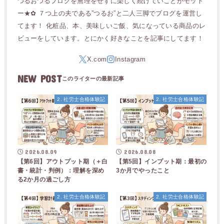
つるおつるブログを無理をせずに楽しく続けていことがモット
ー★✿ ７つ上の夫である”つるお”と二人三脚でブログを運営し
てます！ 化粧品、本、美味しいご飯、気になっている商品のレ
ビューをしています。とにかく好きなことを記事にしてます！
NEW POST
2. 社労士合格体験記
2. 社労士合格体験記
2026.08.09
2026.08.08
【第6回】アウトプット期（＋白
【第5回】インプット期：最初の
書・統計・判例）：理解を深め
3か月でやったこと
る2か月の過ごし方
2. 社労士合格体験記
2. 社労士合格体験記