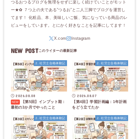
つるおつるブログを無理をせずに楽しく続けていことがモット
ー★✿ ７つ上の夫である”つるお”と二人三脚でブログを運営し
てます！ 化粧品、本、美味しいご飯、気になっている商品のレ
ビューをしています。とにかく好きなことを記事にしてます！
NEW POST
2. 社労士合格体験記
2. 社労士合格体験記
2026.08.08
2026.08.07
【第5回】インプット期：
【第4回】学習計画編：1年計画
最初の3か月でやったこと
をどう立てたか
2. 社労士合格体験記
2. 社労士合格体験記