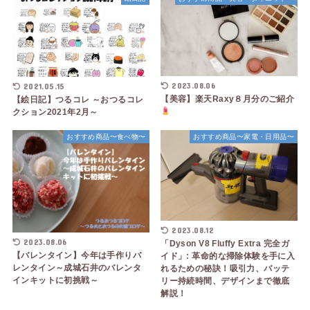
2023.08.06
2021.05.15
【美容】楽天Raxy８月分のご紹介
【絵日記】つるコレ ～おつるコレ
クション2021年2月～
おすすめ商品〜食べ物〜
おすすめ商品〜家電・日用品〜
2023.08.12
2023.08.06
「Dyson V8 Fluffy Extra 完全ガ
【バレンタイン】今年は手作りバ
イド」: 革命的な掃除体験を手に入
レンタイン～成城石井のバレンタ
れるための秘訣！吸引力、バッテ
インキットに初挑戦～
リー持続時間、デザインまで徹底
解説！