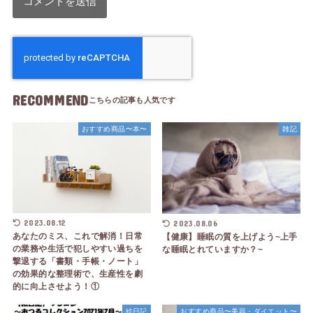
RECOMMEND
おすすめ商品〜本〜
雑記
2023.08.12
2023.08.06
あなたのミス、これで解消！日常
【健康】睡眠の質を上げよう~上手
の業務や生活で犯しやすい過ちを
な睡眠とれていますか？~
撃退する「書類・手帳・ノート」
の効果的な整理術で、生産性を劇
的に向上させよう！①
絵日記
おすすめ商品〜美容・ダイエット〜