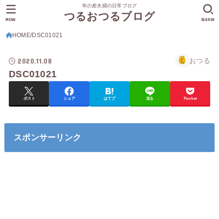
年の差夫婦の日常ブログ
つるおつるブログ
MENU
SEARCH
HOME
DSC01021
2020.11.08
おつる
DSC01021
ポスト
シェア
はてブ
送る
Pocket
スポンサーリンク