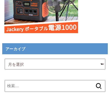
アーカイブ
検
索: