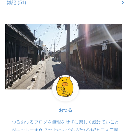
雑記
(51)
おつる
つるおつるブログを無理をせずに楽しく続けていこと
がモットー★✿ ７つ上の夫である”つるお”と二人三脚