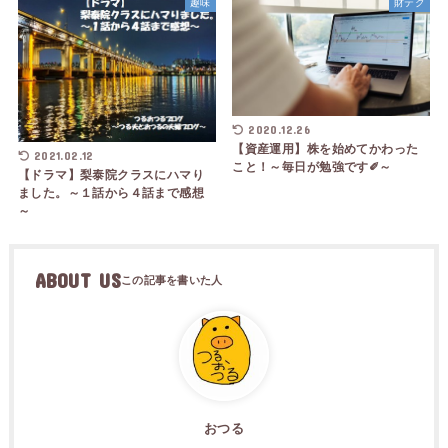
趣味
財テク
2020.12.26
【資産運用】株を始めてかわった
2021.02.12
こと！～毎日が勉強です✐～
【ドラマ】梨泰院クラスにハマり
ました。～１話から４話まで感想
～
ABOUT US
おつる