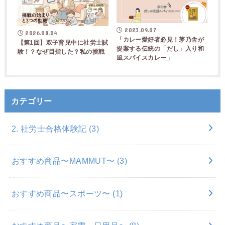
2023.09.07
2026.08.04
「カレー愛好者必見！茅乃舎が
【第1回】双子育児中に社労士試
提案する伝統の「だし」入り和
験！？なぜ目指した？私の挑戦
風スパイスカレー」
カテゴリー
2. 社労士合格体験記
(3)
おすすめ商品〜MAMMUT〜
(3)
おすすめ商品〜スポーツ〜
(1)