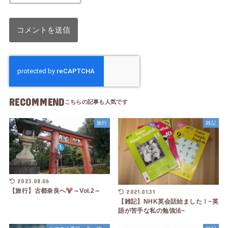
RECOMMEND
旅行
雑記
2023.08.06
【旅行】古都奈良へ
～Vol.2～
2021.01.31
【雑記】NHK英会話始ました！~英
語が苦手な私の勉強法~