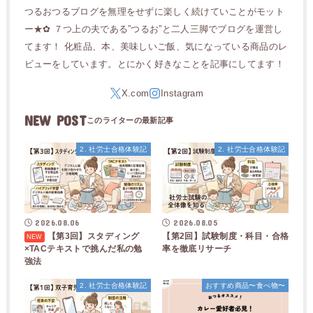
つるおつるブログを無理をせずに楽しく続けていことがモット
ー★✿ ７つ上の夫である”つるお”と二人三脚でブログを運営し
てます！ 化粧品、本、美味しいご飯、気になっている商品のレ
ビューをしています。とにかく好きなことを記事にしてます！
NEW POST
2. 社労士合格体験記
2. 社労士合格体験記
2026.08.06
2026.08.05
【第3回】スタディング
【第2回】試験制度・科目・合格
×TACテキストで挑んだ私の勉
率を徹底リサーチ
強法
2. 社労士合格体験記
おすすめ商品〜食べ物〜