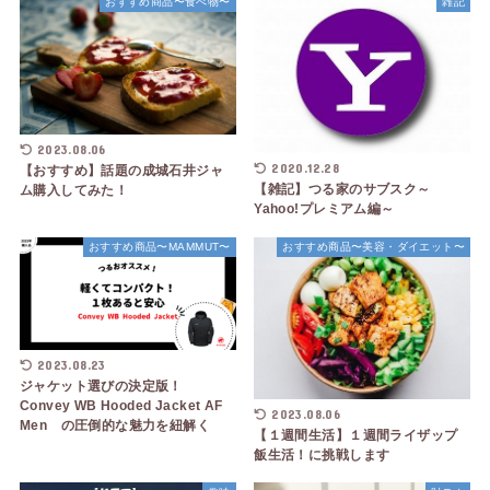
おすすめ商品〜食べ物〜
雑記
2023.08.06
2020.12.28
【おすすめ】話題の成城石井ジャ
【雑記】つる家のサブスク～
ム購入してみた！
Yahoo!プレミアム編～
おすすめ商品〜MAMMUT〜
おすすめ商品〜美容・ダイエット〜
2023.08.23
ジャケット選びの決定版！
Convey WB Hooded Jacket AF
2023.08.06
Men の圧倒的な魅力を紐解く
【１週間生活】１週間ライザップ
飯生活！に挑戦します