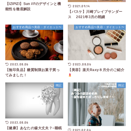
【IZIPIZI】Sun #Fのデザインと機
2021.09.14
能性を徹底解説
【バスケ】川崎ブレイブサンダー
ス 2021年3月の戦績
おすすめ商品〜美容・ダイエット〜
おすすめ商品〜美容・ダイエット〜
2023.08.06
2023.08.06
【無印良品】糖質制限お菓子買っ
【美容】楽天Raxy８月分のご紹介
てみました！
雑記
雑記
2023.08.06
【健康】あなたの歯大丈夫？~睡眠
2021.02.04