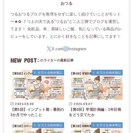
おつる
つるおつるブログを無理をせずに楽しく続けていことがモット
ー★✿ ７つ上の夫である”つるお”と二人三脚でブログを運営し
てます！ 化粧品、本、美味しいご飯、気になっている商品のレ
ビューをしています。とにかく好きなことを記事にしてます！
NEW POST
2. 社労士合格体験記
2. 社労士合格体験記
2026.08.08
2026.08.07
【第5回】インプット期：最初の
【第4回】学習計画編：1年計画
3か月でやったこと
をどう立てたか
2. 社労士合格体験記
2. 社労士合格体験記