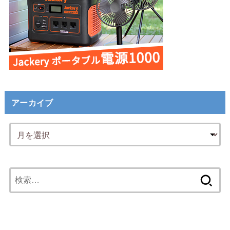
アーカイブ
検
索: