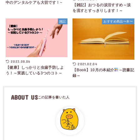
中のデンタルケアも大切です！~
【雑記】おつるの涙活すすめ～涙
を流すとすっきりします！～
雑記
おすすめ商品〜本〜
2023.08.06
2021.02.04
【健康】しっかりと虫歯予防しよ
【Book】10月の本紹介
～読書記
う！～実践している3つのコト～
録～
ABOUT US