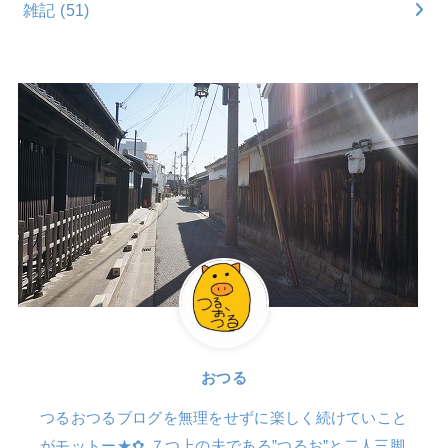
雑記
(51)
おつる
つるおつるブログを無理をせずに楽しく続けていこと
がモットー★✿ ７つ上の夫である”つるお”と二人三脚