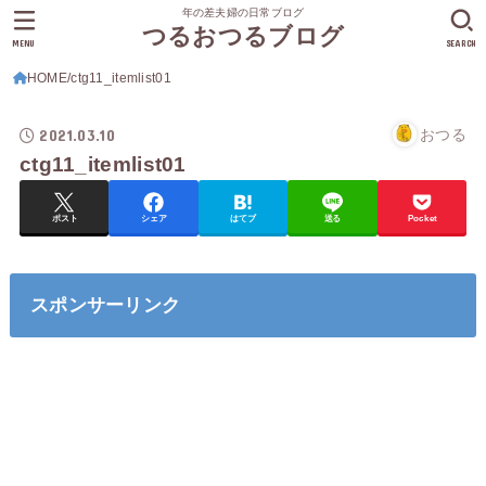
年の差夫婦の日常ブログ
つるおつるブログ
MENU
SEARCH
HOME
ctg11_itemlist01
2021.03.10
おつる
ctg11_itemlist01
ポスト
シェア
はてブ
送る
Pocket
スポンサーリンク