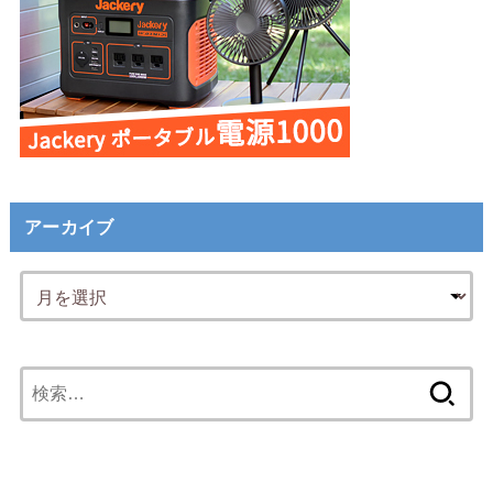
アーカイブ
検
索: