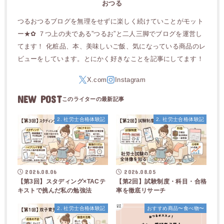
おつる
つるおつるブログを無理をせずに楽しく続けていことがモット
ー★✿ ７つ上の夫である”つるお”と二人三脚でブログを運営し
てます！ 化粧品、本、美味しいご飯、気になっている商品のレ
ビューをしています。とにかく好きなことを記事にしてます！
NEW POST
2. 社労士合格体験記
2. 社労士合格体験記
2026.08.06
2026.08.05
【第3回】スタディング×TACテ
【第2回】試験制度・科目・合格
キストで挑んだ私の勉強法
率を徹底リサーチ
2. 社労士合格体験記
おすすめ商品〜食べ物〜