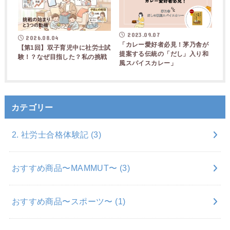
2023.09.07
2026.08.04
「カレー愛好者必見！茅乃舎が
【第1回】双子育児中に社労士試
提案する伝統の「だし」入り和
験！？なぜ目指した？私の挑戦
風スパイスカレー」
カテゴリー
2. 社労士合格体験記
(3)
おすすめ商品〜MAMMUT〜
(3)
おすすめ商品〜スポーツ〜
(1)