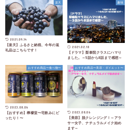
楽天
趣味
2021.09.14
【楽天】ふるさと納税、今年の返
2021.02.18
礼品はこちらです！
【ドラマ】梨泰院クラスにハマり
ました。～5話から8話まで感想～
おすすめ商品〜食べ物〜
おすすめ商品〜美容・ダイエット〜
2023.08.06
2023.08.06
【おすすめ】檸檬堂〜宅飲みにピ
【美容】脱クレンジング！～アラ
ッたり！〜
サー女子、ナチュラルメイク始め
ます～