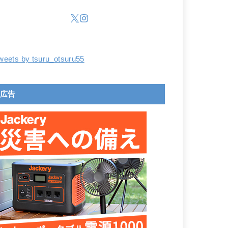
weets by tsuru_otsuru55
広告