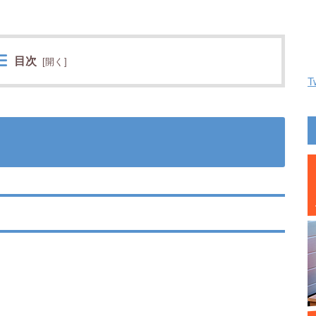
目次
[
開く
]
T