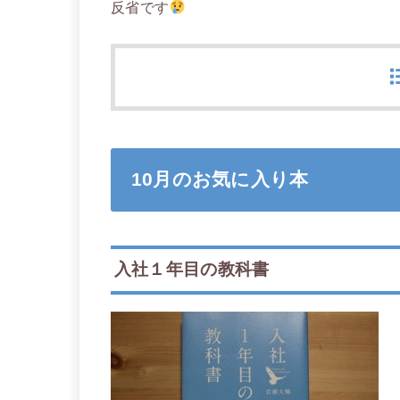
反省です
10月のお気に入り本
入社１年目の教科書