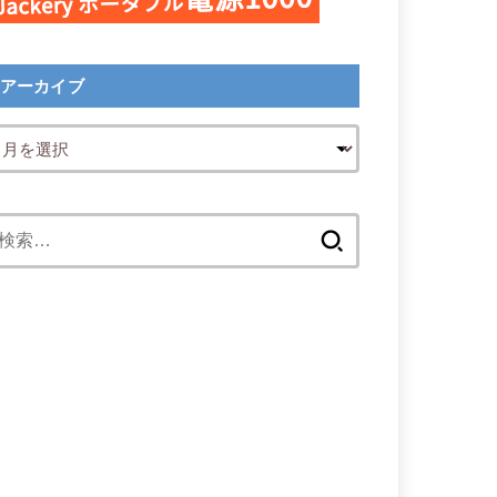
アーカイブ
検
索: