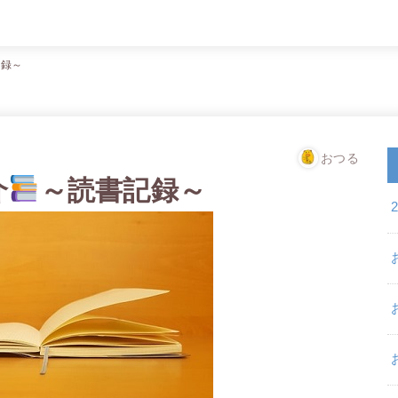
記録～
おつる
介
～読書記録～