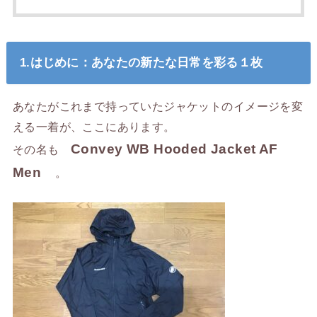
1.はじめに：あなたの新たな日常を彩る１枚
あなたがこれまで持っていたジャケットのイメージを変
える一着が、ここにあります。
Convey WB Hooded Jacket AF
その名も
Men
。