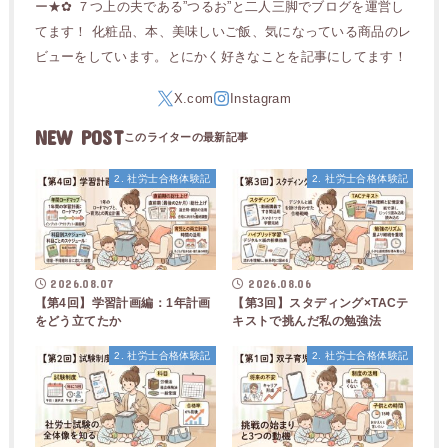
ー★✿ ７つ上の夫である”つるお”と二人三脚でブログを運営し
てます！ 化粧品、本、美味しいご飯、気になっている商品のレ
ビューをしています。とにかく好きなことを記事にしてます！
NEW POST
2. 社労士合格体験記
2. 社労士合格体験記
2026.08.07
2026.08.06
【第4回】学習計画編：1年計画
【第3回】スタディング×TACテ
をどう立てたか
キストで挑んだ私の勉強法
2. 社労士合格体験記
2. 社労士合格体験記