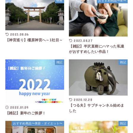
映画
おすすめ商品〜本〜
2023.08.06
【神宮巡り】橿原神宮へ～1社目～
2023.08.27
【雑記】半沢直樹にハマった私達
がおすすめしたい作品！
雑記
雑記
2020.12.28
【つる夫】サブチャンネル始めま
2022.01.09
した
【雑記】新年のご挨拶！
おすすめ商品〜美容・ダイエット〜
雑記