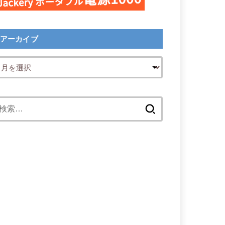
アーカイブ
検
索: