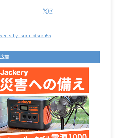
weets by tsuru_otsuru55
広告