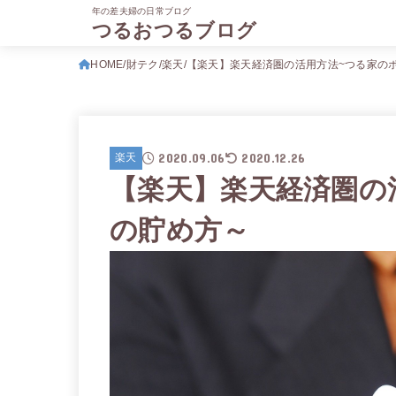
年の差夫婦の日常ブログ
つるおつるブログ
HOME
財テク
楽天
【楽天】楽天経済圏の活用方法~つる家の
2020.09.06
2020.12.26
楽天
【楽天】楽天経済圏の
の貯め方～