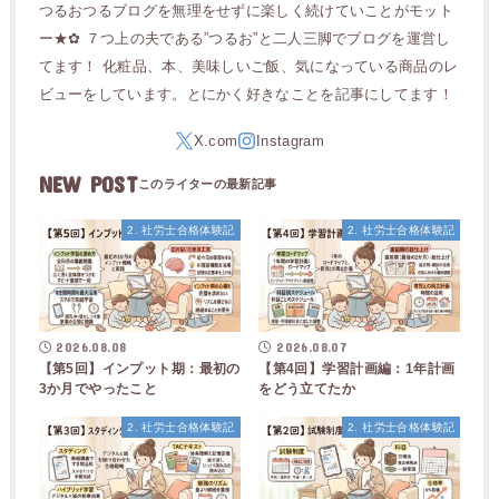
つるおつるブログを無理をせずに楽しく続けていことがモット
ー★✿ ７つ上の夫である”つるお”と二人三脚でブログを運営し
てます！ 化粧品、本、美味しいご飯、気になっている商品のレ
ビューをしています。とにかく好きなことを記事にしてます！
NEW POST
2. 社労士合格体験記
2. 社労士合格体験記
2026.08.08
2026.08.07
【第5回】インプット期：最初の
【第4回】学習計画編：1年計画
3か月でやったこと
をどう立てたか
2. 社労士合格体験記
2. 社労士合格体験記