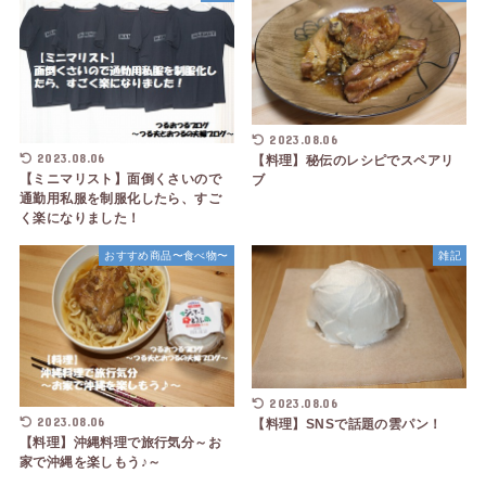
2023.08.06
2023.08.06
【料理】秘伝のレシピでスペアリ
【ミニマリスト】面倒くさいので
ブ
通勤用私服を制服化したら、すご
く楽になりました！
おすすめ商品〜食べ物〜
雑記
2023.08.06
2023.08.06
【料理】SNSで話題の雲パン！
【料理】沖縄料理で旅行気分～お
家で沖縄を楽しもう♪～