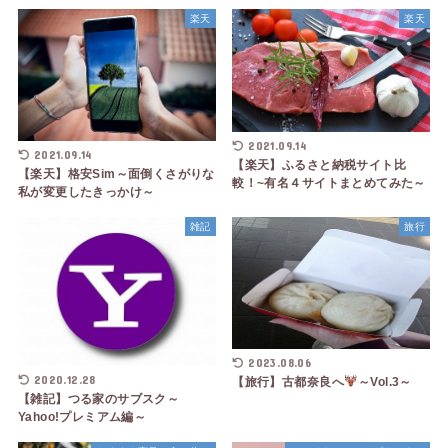
楽天
楽天
2021.09.14
2021.09.14
【楽天】ふるさと納税サイト比
【楽天】格安Sim～面倒くさがりな
較！~有名４サイトまとめてみた～
私が変更したきっかけ～
雑記
旅行
2023.08.06
2020.12.28
【旅行】古都奈良へ
～Vol.3～
【雑記】つる家のサブスク～
Yahoo!プレミアム編～