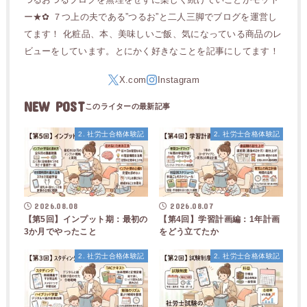
ー★✿ ７つ上の夫である”つるお”と二人三脚でブログを運営し
てます！ 化粧品、本、美味しいご飯、気になっている商品のレ
ビューをしています。とにかく好きなことを記事にしてます！
NEW POST
2. 社労士合格体験記
2. 社労士合格体験記
2026.08.08
2026.08.07
【第5回】インプット期：最初の
【第4回】学習計画編：1年計画
3か月でやったこと
をどう立てたか
2. 社労士合格体験記
2. 社労士合格体験記