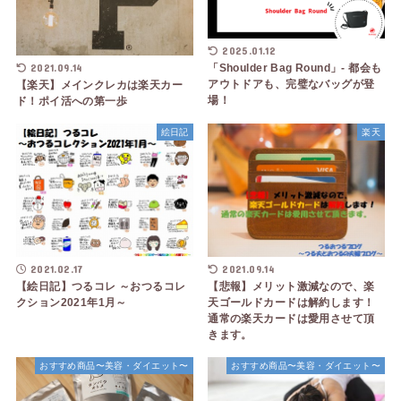
2025.01.12
2021.09.14
「Shoulder Bag Round」- 都会も
アウトドアも、完璧なバッグが登
【楽天】メインクレカは楽天カー
場！
ド！ポイ活への第一歩
絵日記
楽天
2021.02.17
2021.09.14
【絵日記】つるコレ ～おつるコレ
【悲報】メリット激減なので、楽
クション2021年1月～
天ゴールドカードは解約します！
通常の楽天カードは愛用させて頂
きます。
おすすめ商品〜美容・ダイエット〜
おすすめ商品〜美容・ダイエット〜