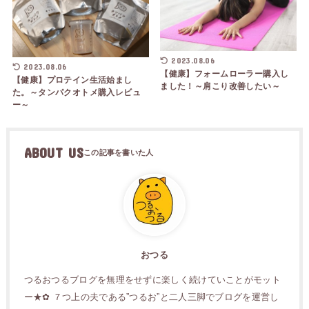
2023.08.06
2023.08.06
【健康】フォームローラー購入し
【健康】プロテイン生活始まし
ました！～肩こり改善したい～
た。～タンパクオトメ購入レビュ
ー～
ABOUT US
おつる
つるおつるブログを無理をせずに楽しく続けていことがモット
ー★✿ ７つ上の夫である”つるお”と二人三脚でブログを運営し