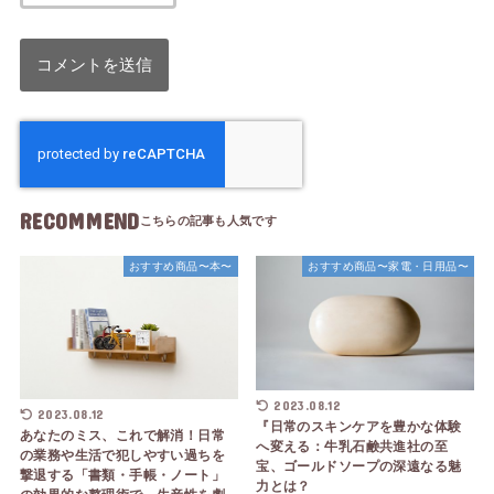
RECOMMEND
おすすめ商品〜本〜
おすすめ商品〜家電・日用品〜
2023.08.12
2023.08.12
『日常のスキンケアを豊かな体験
あなたのミス、これで解消！日常
へ変える：牛乳石鹸共進社の至
の業務や生活で犯しやすい過ちを
宝、ゴールドソープの深遠なる魅
撃退する「書類・手帳・ノート」
力とは？