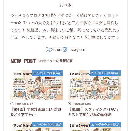
おつる
つるおつるブログを無理をせずに楽しく続けていことがモット
ー★✿ ７つ上の夫である”つるお”と二人三脚でブログを運営し
てます！ 化粧品、本、美味しいご飯、気になっている商品のレ
ビューをしています。とにかく好きなことを記事にしてます！
NEW POST
2. 社労士合格体験記
2. 社労士合格体験記
2026.08.07
2026.08.06
【第4回】学習計画編：1年計画
【第3回】スタディング×TACテ
をどう立てたか
キストで挑んだ私の勉強法
2. 社労士合格体験記
2. 社労士合格体験記