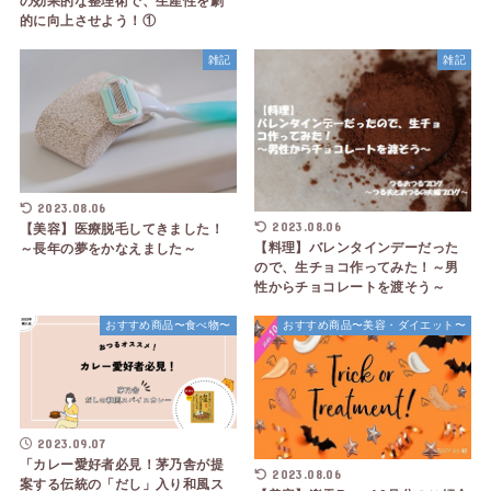
の効果的な整理術で、生産性を劇
的に向上させよう！①
雑記
雑記
2023.08.06
2023.08.06
【美容】医療脱毛してきました！
【料理】バレンタインデーだった
～長年の夢をかなえました～
ので、生チョコ作ってみた！～男
性からチョコレートを渡そう～
おすすめ商品〜食べ物〜
おすすめ商品〜美容・ダイエット〜
2023.09.07
「カレー愛好者必見！茅乃舎が提
2023.08.06
案する伝統の「だし」入り和風ス