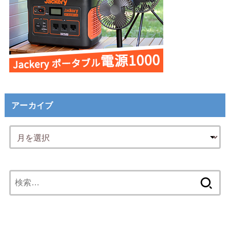
アーカイブ
検
索: