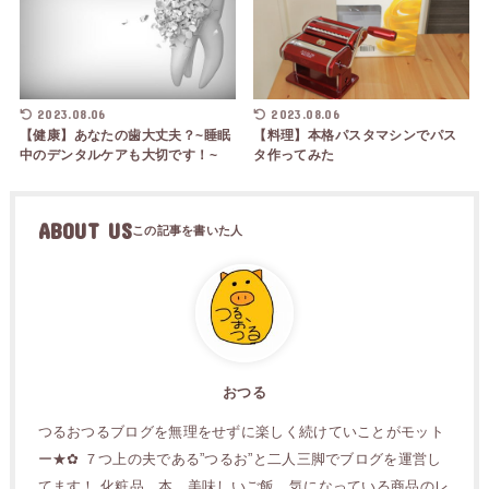
2023.08.06
2023.08.06
【健康】あなたの歯大丈夫？~睡眠
【料理】本格パスタマシンでパス
中のデンタルケアも大切です！~
タ作ってみた
ABOUT US
おつる
つるおつるブログを無理をせずに楽しく続けていことがモット
ー★✿ ７つ上の夫である”つるお”と二人三脚でブログを運営し
てます！ 化粧品、本、美味しいご飯、気になっている商品のレ