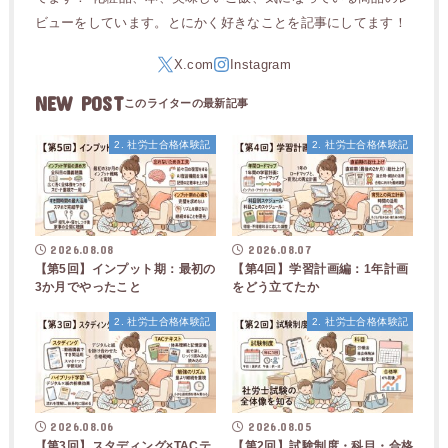
ビューをしています。とにかく好きなことを記事にしてます！
NEW POST
2. 社労士合格体験記
2. 社労士合格体験記
2026.08.08
2026.08.07
【第5回】インプット期：最初の
【第4回】学習計画編：1年計画
3か月でやったこと
をどう立てたか
2. 社労士合格体験記
2. 社労士合格体験記
2026.08.06
2026.08.05
【第3回】スタディング×TACテ
【第2回】試験制度・科目・合格