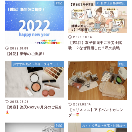
雑記
2. 社労士合格体験記
2026.08.04
【第1回】双子育児中に社労士試
験！？なぜ目指した？私の挑戦
2022.01.09
【雑記】新年のご挨拶！
おすすめ商品〜美容・ダイエット〜
雑記
2023.08.06
2021.02.14
【美容】楽天Raxy８月分のご紹介
【クリスマス】アドベントカレン
ダー
雑記
おすすめ商品〜家電・日用品〜