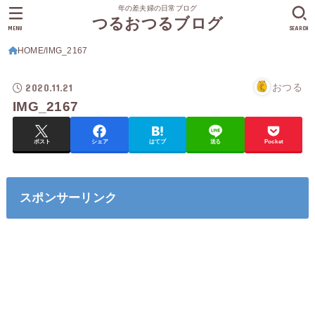
年の差夫婦の日常ブログ
つるおつるブログ
MENU
SEARCH
HOME
IMG_2167
2020.11.21
おつる
IMG_2167
ポスト
シェア
はてブ
送る
Pocket
スポンサーリンク