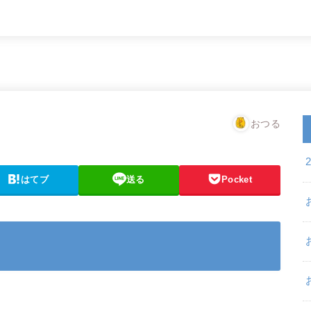
おつる
はてブ
送る
Pocket