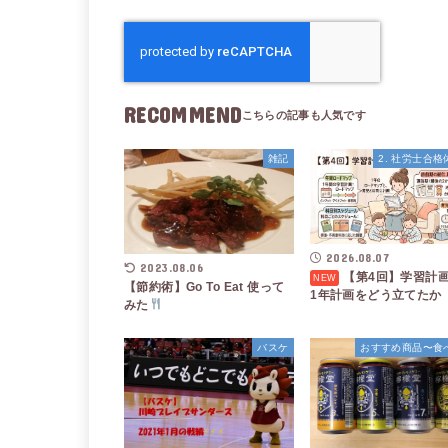
RECOMMEND
雑記
2. 社労士合
2026.08.07
2023.08.06
【第4回】学習計
【節約術】Go To Eat 使って
1年計画をどう立てたか
みた
バスケ
おすすめ商品〜食