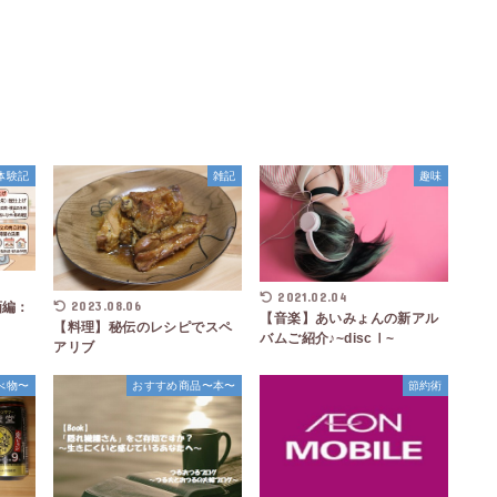
格体験記
雑記
趣味
2021.02.04
2023.08.06
画編：
【音楽】あいみょんの新アル
【料理】秘伝のレシピでスペ
バムご紹介♪~discⅠ~
アリブ
べ物〜
おすすめ商品〜本〜
節約術