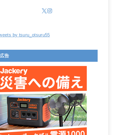
weets by tsuru_otsuru55
広告