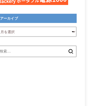
アーカイブ
検
索: