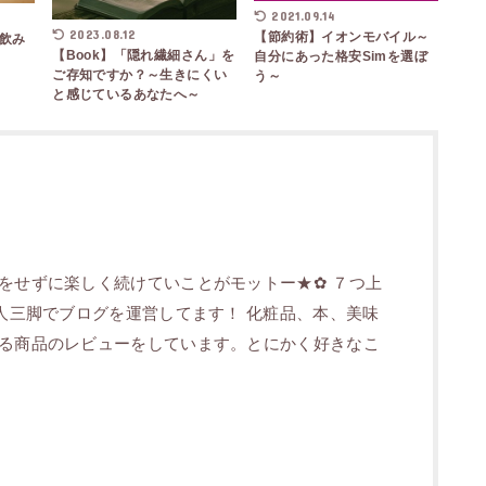
2021.09.14
2023.08.12
【節約術】イオンモバイル～
飲み
【Book】「隠れ繊細さん」を
自分にあった格安Simを選ぼ
ご存知ですか？～生きにくい
う～
と感じているあなたへ～
をせずに楽しく続けていことがモットー★✿ ７つ上
二人三脚でブログを運営してます！ 化粧品、本、美味
る商品のレビューをしています。とにかく好きなこ